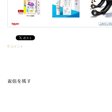
0 コメント
返信を残す