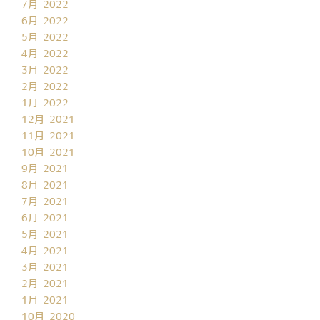
7月 2022
6月 2022
5月 2022
4月 2022
3月 2022
2月 2022
1月 2022
12月 2021
11月 2021
10月 2021
9月 2021
8月 2021
7月 2021
6月 2021
5月 2021
4月 2021
3月 2021
2月 2021
1月 2021
10月 2020