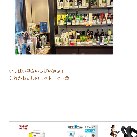
いっぱい働きいっぱい遊ぶ！
これがわたしのモットーです😊