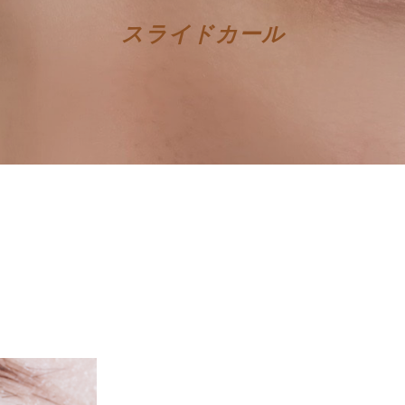
​スライドカール
︎