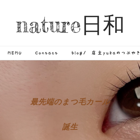
nature日和
MEMU
Contact
blog/ 店主yukaのつぶや
最先端のまつ毛カール
誕生