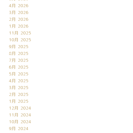
4月 2026
3月 2026
2月 2026
1月 2026
11月 2025
10月 2025
9月 2025
8月 2025
7月 2025
6月 2025
5月 2025
4月 2025
3月 2025
2月 2025
1月 2025
12月 2024
11月 2024
10月 2024
9月 2024