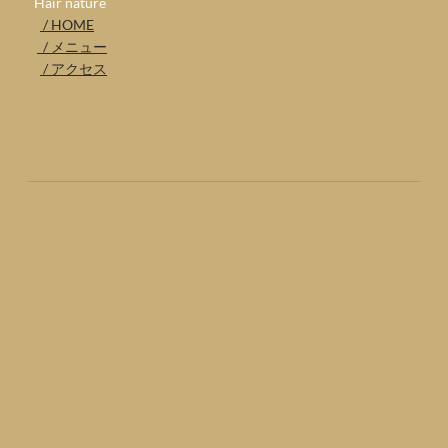
​ Hair nature
/ HOME
/ メニュー
/ アクセス