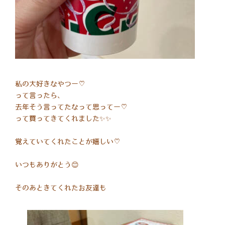
​私の大好きなやつー♡
って言ったら、
去年そう言ってたなって思ってー♡
って買ってきてくれました✨✨
覚えていてくれたことが嬉しい♡
いつもありがとう😊
そのあときてくれたお友達も