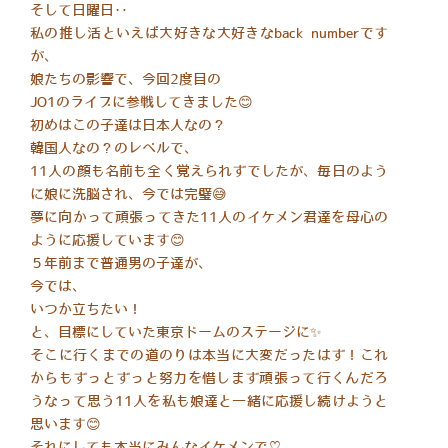
​そして日曜日‥
私の推し活といえば大好きな大好きなback numberです
が、
娘たちの影響で、今回2度目の
JO1のライブに参戦してきました😊
初めはこの子達は日本人なの？
韓国人なの？のレベルで、
11人の顔も名前も全く覚えられずでしたが、毎日のよう
に娘に洗脳され、今では完璧😅
夢に向かって頑張ってきた11人のイケメン君達を母心の
ように応援しています😊
５年前まで普通男の子達が、
今では、
いつか立ちたい！
と、目標にしていた東京ドームのステージに✨
そこに行くまでの道のりは本当に大変だったはず！これ
からもずっとずっと努力を惜しまず頑張って行くんだろ
うなって思う11人を私も娘達と一緒に応援し続けようと
思います😊