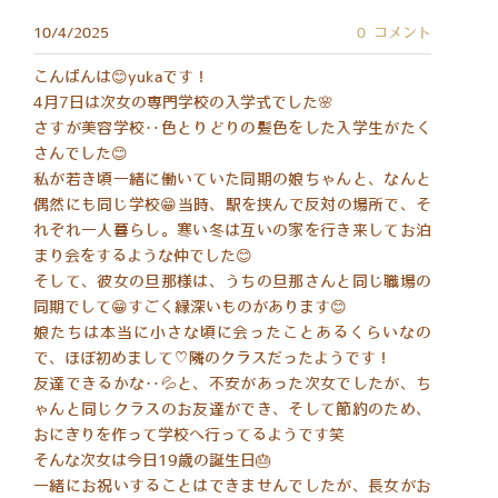
10/4/2025
0 コメント
こんばんは😊yukaです！
4月7日は次女の専門学校の入学式でした🌸
さすが美容学校‥色とりどりの髪色をした入学生がたく
さんでした😊
私が若き頃一緒に働いていた同期の娘ちゃんと、なんと
偶然にも同じ学校😁当時、駅を挟んで反対の場所で、そ
れぞれ一人暮らし。寒い冬は互いの家を行き来してお泊
まり会をするような仲でした😊
そして、彼女の旦那様は、うちの旦那さんと同じ職場の
同期でして😁すごく縁深いものがあります😊
娘たちは本当に小さな頃に会ったことあるくらいなの
で、ほぼ初めまして♡隣のクラスだったようです！
友達できるかな‥💦と、不安があった次女でしたが、ち
ゃんと同じクラスのお友達ができ、そして節約のため、
おにぎりを作って学校へ行ってるようです笑
そんな次女は今日19歳の誕生日🎂
一緒にお祝いすることはできませんでしたが、長女がお