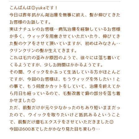
こんばんは😊yukaです！
今日は昨年抗がん剤治療を無事に終え、髪が伸びてきた
お客様のお話しです。
実はナチュレのお客様‥病気治療を経験しているお客様
が多く、ウィッグを用意させていただいたり、伸びてき
た髪のケアをさせて頂いていますが、初めはみなさん‥
クリンクリンの髪が生えてきます。
これは毛穴の歪みが原因のようで、徐々には落ち着いて
くるようですが、少しお時間はかかるようです。
その間、ウイックをかぶって生活している方がほとんど
ですが、今回のお客様は、もうウィッグを外したい！と
の事で、もう何度かカットをしていて、治療を終えてか
ら月日も経っているので、毛髪改善で癖の部分を落ち着
かせました😊
ただ、前髪だけが元々少なかったのもあり短いままだっ
たので、ウイックを取りたいけど抵抗あるということ
で、前髪だけ増毛エクステをさせていただきました😊
今回は600本でしたがかなり見た目も変わり‥