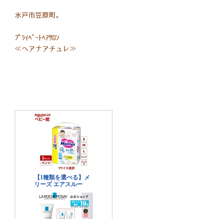
水戸市笠原町。
ﾌﾟﾗｲﾍﾞｰﾄﾍｱｻﾛﾝ
≪ヘアナアチュレ≫