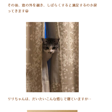
その後、窓の外を覗き、しばらくすると満足するのか戻
ってきます😁
​リリちゃんは、だいたいこんな感じで寝ていますが‥