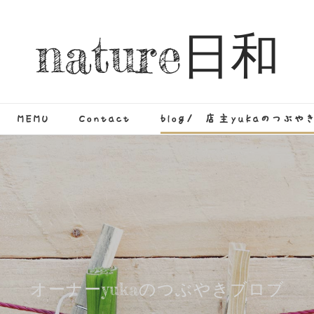
nature日和
MEMU
Contact
blog/ 店主yukaのつぶや
オーナーyukaのつぶやきブロブ