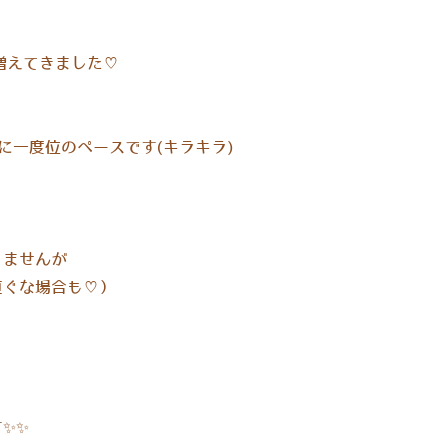
増えてきました♡
、
に一度位のペースです(キラキラ)
りませんが
直ぐな場合も♡）
✨✨