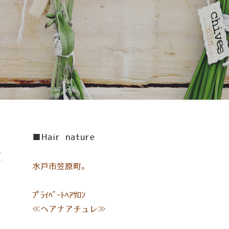
■Hair nature
ト
水戸市笠原町。
ﾌﾟﾗｲﾍﾞｰﾄﾍｱｻﾛﾝ
≪ヘアナアチュレ≫