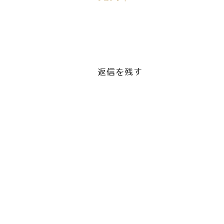
返信を残す