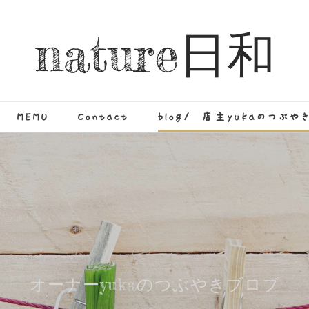
nature日和
MEMU
Contact
blog/ 店主yukaのつぶや
オーナーyukaのつぶやきブロブ