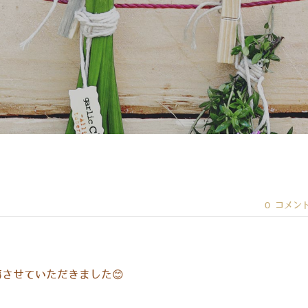
0 コメン
させていただきました😊