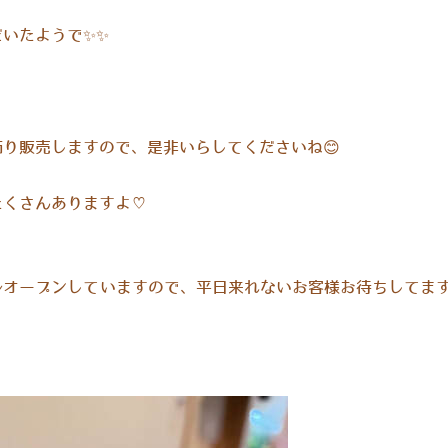
いたようで✨✨
り販売しますので、是非いらしてくださいね😊
たくさんありますよ♡
ルオープンしていますので、平日来れないお客様お待ちしてま