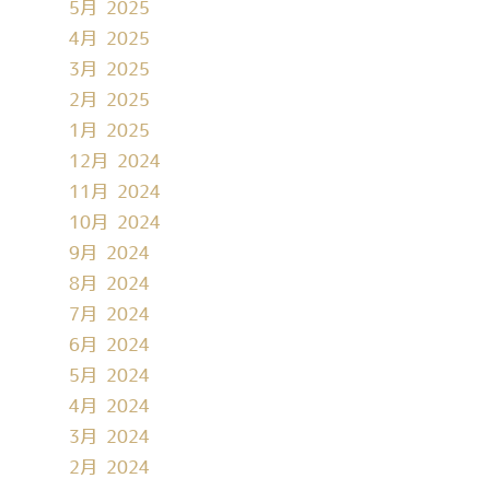
5月 2025
4月 2025
3月 2025
2月 2025
1月 2025
12月 2024
11月 2024
10月 2024
9月 2024
8月 2024
7月 2024
6月 2024
5月 2024
4月 2024
3月 2024
2月 2024