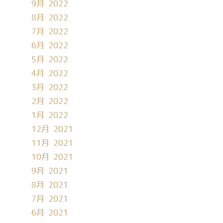
9月 2022
8月 2022
7月 2022
6月 2022
5月 2022
4月 2022
3月 2022
2月 2022
1月 2022
12月 2021
11月 2021
10月 2021
9月 2021
8月 2021
7月 2021
6月 2021