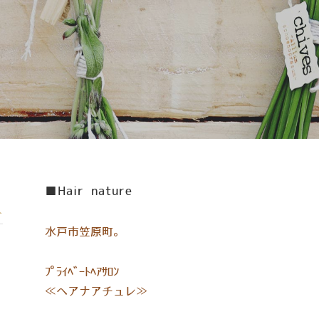
■Hair nature
ト
水戸市笠原町。
ﾌﾟﾗｲﾍﾞｰﾄﾍｱｻﾛﾝ
≪ヘアナアチュレ≫