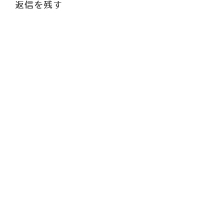
返信を残す