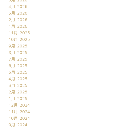
5月 2026
4月 2026
3月 2026
2月 2026
1月 2026
11月 2025
10月 2025
9月 2025
8月 2025
7月 2025
6月 2025
5月 2025
4月 2025
3月 2025
2月 2025
1月 2025
12月 2024
11月 2024
10月 2024
9月 2024