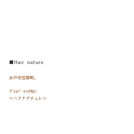
■Hair nature
水戸市笠原町。
ﾌﾟﾗｲﾍﾞｰﾄﾍｱｻﾛﾝ
≪ヘアナアチュレ≫