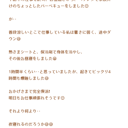
けのちょっとしたバーベキューをしました😊
が‥
普段涼しいとこで仕事している私は暑さに弱く、途中ダ
ウン😅
熱さまシートと、保冷剤で身体を冷やし、
その後お昼寝をしました😁
1時間半くらい‥と思っていましたが、起きてビックリ4
時間も爆睡しました😅
おかげさまで完全復活❗️
明日もお仕事頑張れそうです😊
それより何より‥
夜寝れるのだろうか😅😅