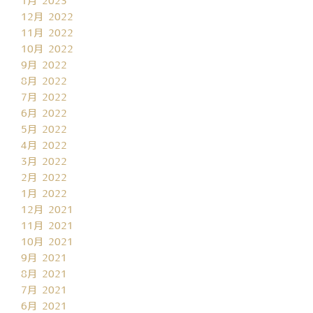
1月 2023
12月 2022
11月 2022
10月 2022
9月 2022
8月 2022
7月 2022
6月 2022
5月 2022
4月 2022
3月 2022
2月 2022
1月 2022
12月 2021
11月 2021
10月 2021
9月 2021
8月 2021
7月 2021
6月 2021