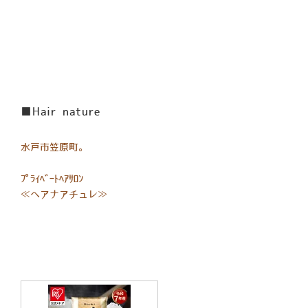
■Hair nature
水戸市笠原町。
ﾌﾟﾗｲﾍﾞｰﾄﾍｱｻﾛﾝ
≪ヘアナアチュレ≫