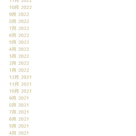
11月 2022
10月 2022
9月 2022
8月 2022
7月 2022
6月 2022
5月 2022
4月 2022
3月 2022
2月 2022
1月 2022
12月 2021
11月 2021
10月 2021
9月 2021
8月 2021
7月 2021
6月 2021
5月 2021
4月 2021