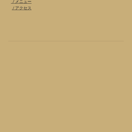
/ メニュー
/ アクセス