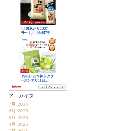
アーカイブ
7月 2026
6月 2026
5月 2026
4月 2026