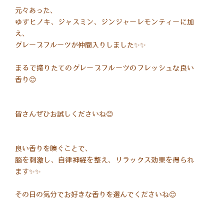
元々あった、
ゆずヒノキ、ジャスミン、ジンジャーレモンティーに加
え、
グレープフルーツが仲間入りしました✨✨
まるで搾りたてのグレープフルーツのフレッシュな良い
香り😊
皆さんぜひお試しくださいね😊
良い香りを嗅ぐことで、
脳を刺激し、自律神経を整え、リラックス効果を得られ
ます✨✨
その日の気分でお好きな香りを選んでくださいね😊