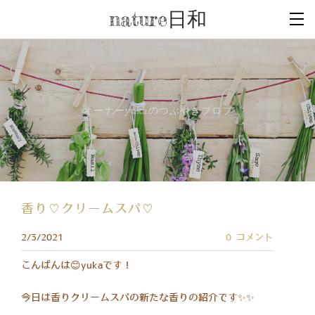
nature日和
オーナーyukaのつぶやきブロブ
香り♡クリームスパ♡
2/3/2021
0 コメント
こんばんは😊yukaです！
今日は香りクリームスパの新たな香りの紹介です✨✨