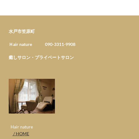
水戸市笠原町
Ｈair nature 090-3311-9908
癒しサロン・プライベートサロン
​ Hair nature
/ HOME