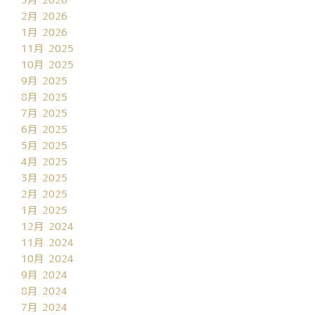
3月 2026
2月 2026
1月 2026
11月 2025
10月 2025
9月 2025
8月 2025
7月 2025
6月 2025
5月 2025
4月 2025
3月 2025
2月 2025
1月 2025
12月 2024
11月 2024
10月 2024
9月 2024
8月 2024
7月 2024