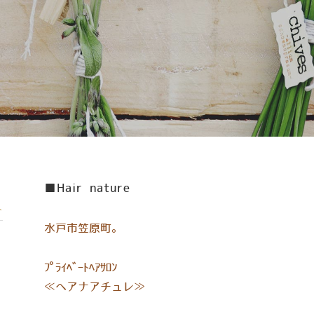
■Hair nature
ト
水戸市笠原町。
ﾌﾟﾗｲﾍﾞｰﾄﾍｱｻﾛﾝ
≪ヘアナアチュレ≫