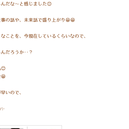
んだな〜と感じました😊
事の話や、未来話で盛り上がり😁😁
うなことを、今現在しているくらいなので、
るんだろうか‥？
😊
😁
が早いので、
ね✨