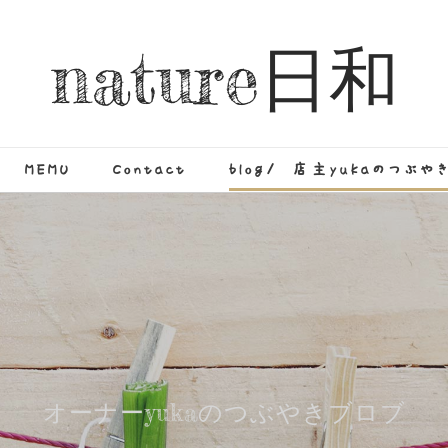
nature日和
MEMU
Contact
blog/ 店主yukaのつぶや
オーナーyukaのつぶやきブロブ