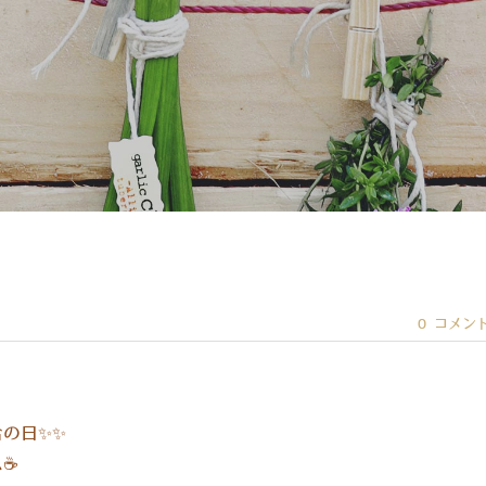
0 コメン
の日✨✨
☕️