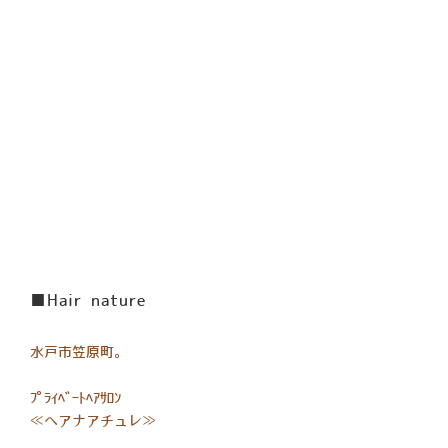
■Hair nature
水戸市笠原町。
ﾌﾟﾗｲﾍﾞｰﾄﾍｱｻﾛﾝ
≪ヘアナアチュレ≫