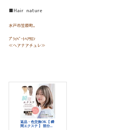
■Hair nature
水戸市笠原町。
ﾌﾟﾗｲﾍﾞｰﾄﾍｱｻﾛﾝ
≪ヘアナアチュレ≫