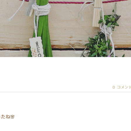
0 コメン
たね🌸