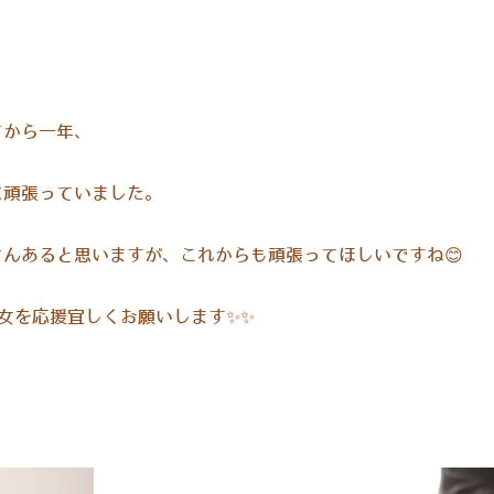
てから一年、
に頑張っていました。
んあると思いますが、これからも頑張ってほしいですね😊
女を応援宜しくお願いします✨✨