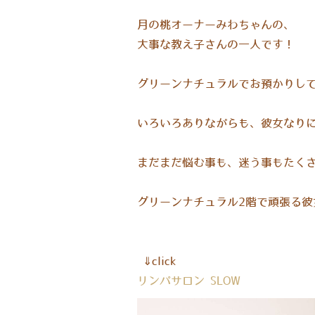
月の桃オーナーみわちゃんの、
大事な教え子さんの一人です！
グリーンナチュラルでお預かりし
いろいろありながらも、彼女なり
まだまだ悩む事も、迷う事もたくさ
グリーンナチュラル2階で頑張る彼
⇓click
リンパサロン SLOW