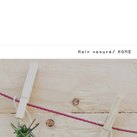
Hair nature/ HOME