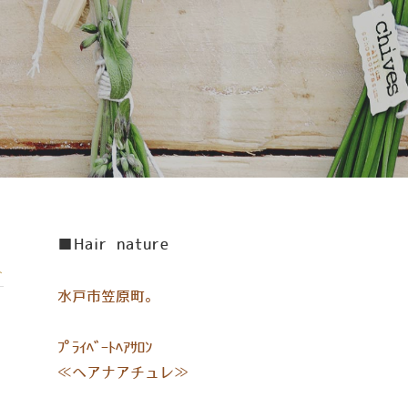
■Hair nature
ト
水戸市笠原町。
ﾌﾟﾗｲﾍﾞｰﾄﾍｱｻﾛﾝ
≪ヘアナアチュレ≫