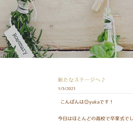
新たなステージへ♪
1/3/2021
こんばんは😊yukaです！
今日はほとんどの高校で卒業式でし