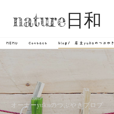
nature日和
MEMU
Contact
blog/ 店主yukaのつぶや
オーナーyukaのつぶやきブロブ