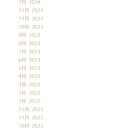
1月 2024
12月 2023
11月 2023
10月 2023
9月 2023
8月 2023
7月 2023
6月 2023
5月 2023
4月 2023
3月 2023
2月 2023
1月 2023
12月 2022
11月 2022
10月 2022