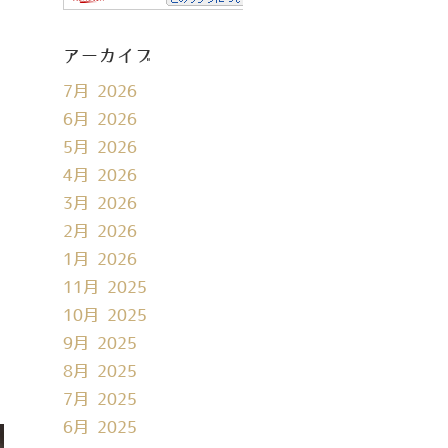
アーカイブ
7月 2026
6月 2026
5月 2026
4月 2026
3月 2026
2月 2026
1月 2026
11月 2025
10月 2025
9月 2025
8月 2025
7月 2025
6月 2025