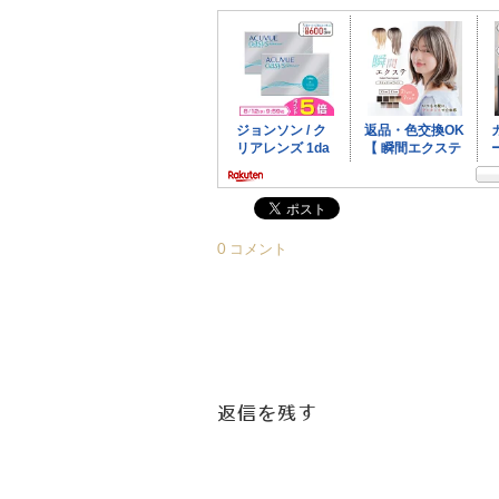
0 コメント
返信を残す