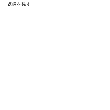
返信を残す