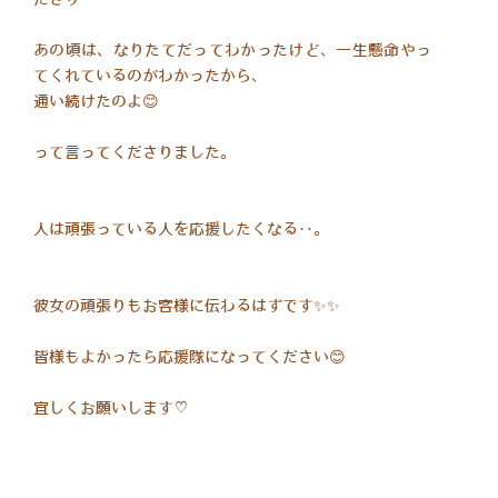
ださり
あの頃は、なりたてだってわかったけど、一生懸命やっ
てくれているのがわかったから、
通い続けたのよ😊
って言ってくださりました。
人は頑張っている人を応援したくなる‥。
彼女の頑張りもお客様に伝わるはずです✨✨
皆様もよかったら応援隊になってください😊
宜しくお願いします♡