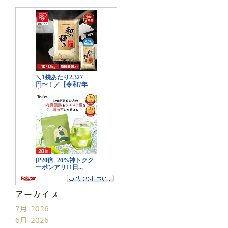
アーカイブ
7月 2026
6月 2026