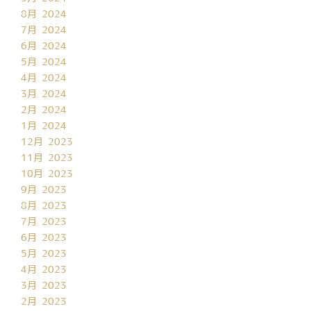
8月 2024
7月 2024
6月 2024
5月 2024
4月 2024
3月 2024
2月 2024
1月 2024
12月 2023
11月 2023
10月 2023
9月 2023
8月 2023
7月 2023
6月 2023
5月 2023
4月 2023
3月 2023
2月 2023