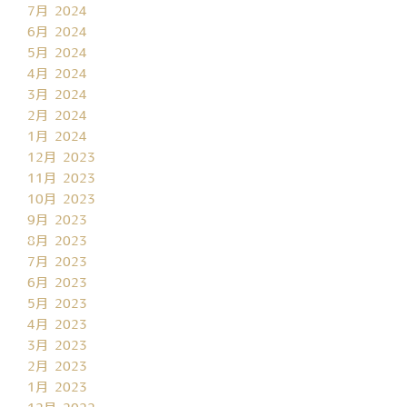
7月 2024
6月 2024
5月 2024
4月 2024
3月 2024
2月 2024
1月 2024
12月 2023
11月 2023
10月 2023
9月 2023
8月 2023
7月 2023
6月 2023
5月 2023
4月 2023
3月 2023
2月 2023
1月 2023