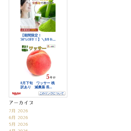
アーカイブ
7月 2026
6月 2026
5月 2026