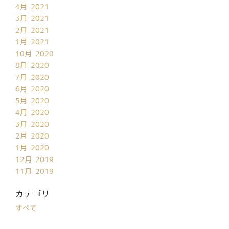
4月 2021
3月 2021
2月 2021
1月 2021
10月 2020
8月 2020
7月 2020
6月 2020
5月 2020
4月 2020
3月 2020
2月 2020
1月 2020
12月 2019
11月 2019
カテゴリ
すべて