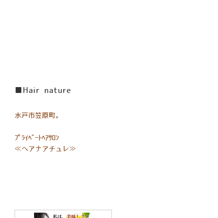
■Hair nature
水戸市笠原町。
ﾌﾟﾗｲﾍﾞｰﾄﾍｱｻﾛﾝ
≪ヘアナアチュレ≫