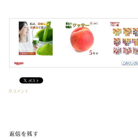
0 コメント
返信を残す