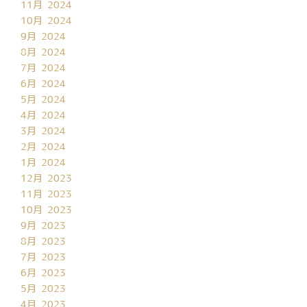
11月 2024
10月 2024
9月 2024
8月 2024
7月 2024
6月 2024
5月 2024
4月 2024
3月 2024
2月 2024
1月 2024
12月 2023
11月 2023
10月 2023
9月 2023
8月 2023
7月 2023
6月 2023
5月 2023
4月 2023