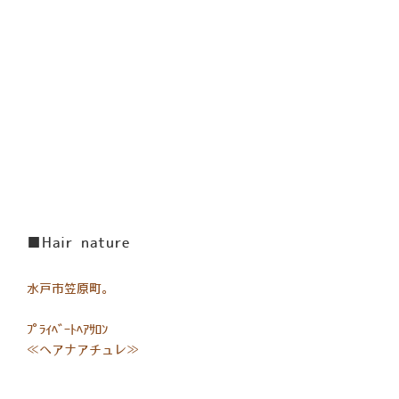
■Hair nature
水戸市笠原町。
ﾌﾟﾗｲﾍﾞｰﾄﾍｱｻﾛﾝ
≪ヘアナアチュレ≫