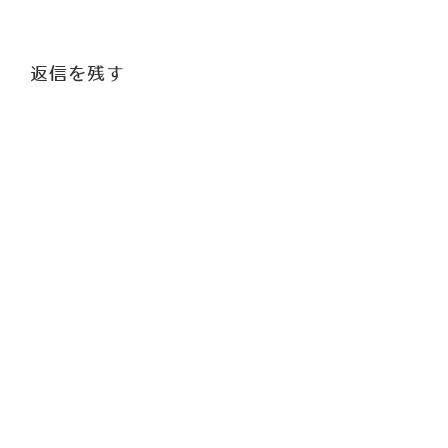
返信を残す