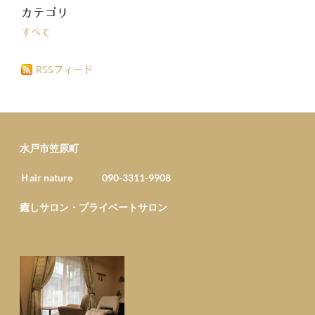
カテゴリ
すべて
RSSフィード
水戸市笠原町
Ｈair nature 090-3311-9908
癒しサロン・プライベートサロン